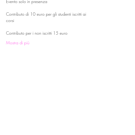
Evento solo in presenza
Contributo di 10 euro per gli studenti iscritti ai 
corsi
Contributo per i non iscritti 15 euro
Mostra di più
Condividi questo evento
Laura Alessandro
Naturopata e Insegnante yoga