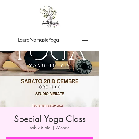
LauraNamasteYoga
Special Yoga Class
sab 28 dic
  |  
Merate