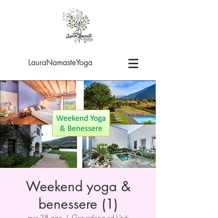
LauraNamasteYoga
Weekend yoga &
benessere (1)
mer 28 ago
  |  
Gravedona ed Uniti