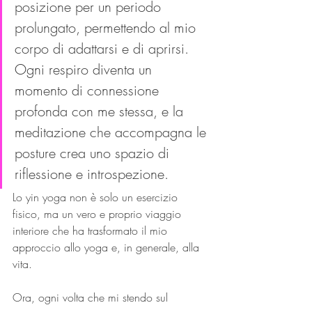
posizione per un periodo 
prolungato, permettendo al mio 
corpo di adattarsi e di aprirsi. 
Ogni respiro diventa un 
momento di connessione 
profonda con me stessa, e la 
meditazione che accompagna le 
posture crea uno spazio di 
riflessione e introspezione. 
Lo yin yoga non è solo un esercizio 
fisico, ma un vero e proprio viaggio 
interiore che ha trasformato il mio 
approccio allo yoga e, in generale, alla 
vita. 
Ora, ogni volta che mi stendo sul 