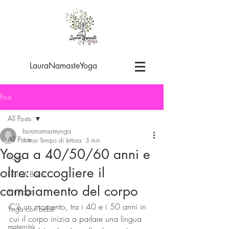
LauraNamasteYoga
Post
All Posts
lauranamasteyoga
All Posts
1 mar
Tempo di lettura: 3 min
Yoga a 40/50/60 anni e
Yoga
oltre: accogliere il
Fiori di Bach
cambiamento del corpo
Yin Yoga
C’è un momento, tra i 40 e i 50 anni in 
Yoga con bebè
cui il corpo inizia a parlare una lingua 
maternità