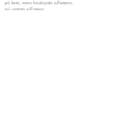
più lento, meno focalizzato sull’esterno, 
più centrato sull’interno.
In un mondo che corre, scegliere una 
pratica accessibile, in linea su come ci si 
sente davvero, è un atto quasi 
rivoluzionario. Un atto di cura e ascolto 
verso sé stessi.
Lo yoga non ti chiede di essere 
giovane. Ti chiede solo e sempre 
di essere presente 
indipendentemente dall’età