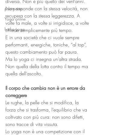
diversa. Non è più quello dei vent’anni. 
Non risponde con la stessa velocità, non 
post parto
recupera con la stessa leggerezza. A 
Yoga online
volte fa male, a volte si irrigidisce, a volte 
hatha yoga
chiede semplicemente più tempo.
E in una società che ci vuole sempre 
performanti, energiche, toniche, “al top”, 
questo cambiamento può far paura.
Ma lo yoga ci insegna un’altra strada. 
Non quella della lotta contro il tempo ma 
quella dell’ascolto.
Il corpo che cambia non è un errore da 
correggere
Le rughe, la pelle che si modifica, la 
forza che si trasforma, l’equilibrio che va 
coltivato con più cura: non sono difetti, 
sono tracce di vita vissuta.
Lo yoga non è una competizione con il 